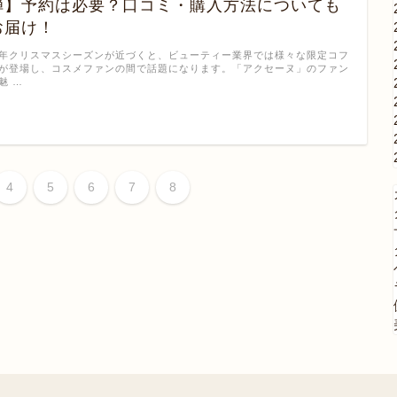
弾】予約は必要？口コミ・購入方法についても
お届け！
年クリスマスシーズンが近づくと、ビューティー業界では様々な限定コフ
が登場し、コスメファンの間で話題になります。「アクセーヌ」のファン
魅 …
4
5
6
7
8