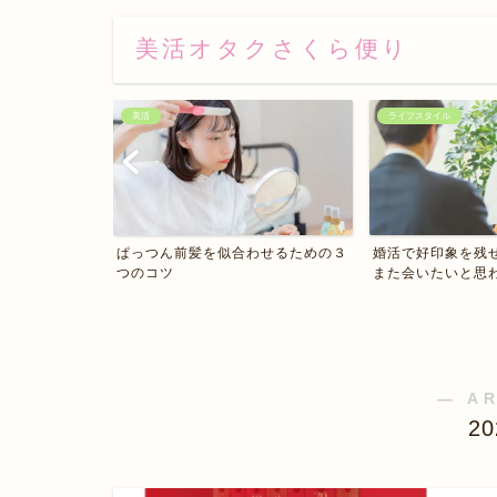
美活オタクさくら便り
美活
ライフスタイル
ぱっつん前髪を似合わせるための３
婚活で好印象を残
つのコツ
また会いたいと思わせ
― A
2