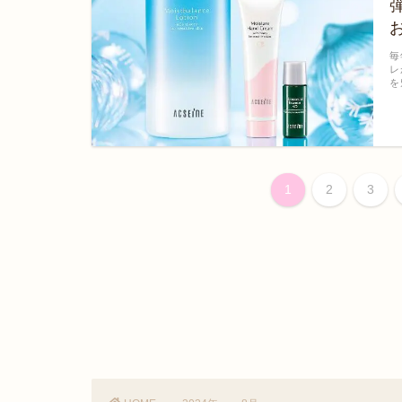
毎
レ
を
1
2
3