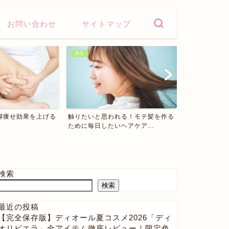
お問い合わせ
サイトマップ
美活
美活
脚痩せ効果を上げる
触りたいと思われる！モテ髪を作る
マスクニキビ
ために毎日したいヘアケア...
は？これでマス
検索
検索
最近の投稿
【完全保存版】ディオール夏コスメ2026「ディ
オリビエラ」全アイテム徹底レビュー｜限定色