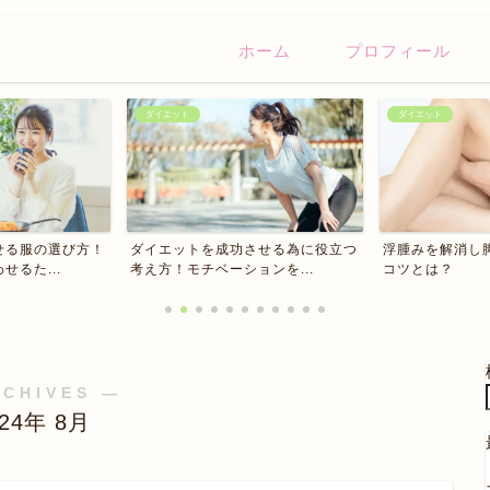
ホーム
プロフィール
ダイエット
ダイエット
せる服の選び方！
ダイエットを成功させる為に役立つ
浮腫みを解消し
るた...
考え方！モチベーションを...
コツとは？
RCHIVES ―
024年 8月