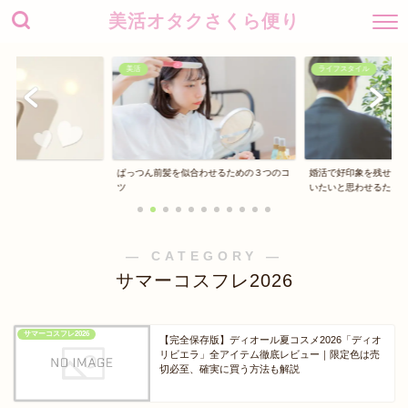
美活オタクさくら便り
美活
ライフスタイル
ぱっつん前髪を似合わせるための３つのコ
婚活で好印象を残せる
ツ
いたいと思わせるた...
― CATEGORY ―
サマーコスフレ2026
サマーコスフレ2026
【完全保存版】ディオール夏コスメ2026「ディオ
リビエラ」全アイテム徹底レビュー｜限定色は売
切必至、確実に買う方法も解説