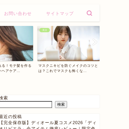
お問い合わせ
サイトマップ
美活
美活
防ぐメイクのコツと
【東京OL美容医療】エイジングケ
【東京OL医
も怖くな...
アにおすすめ！医療用ハイ...
ら医療脱毛がお
検索
検索
最近の投稿
【完全保存版】ディオール夏コスメ2026「ディ
オリビエラ」全アイテム徹底レビュー｜限定色