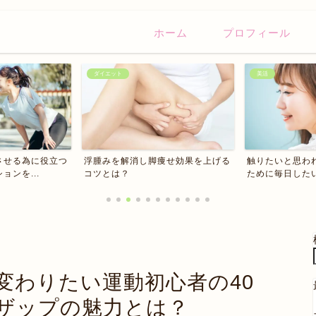
ホーム
プロフィール
美活
美活
痩せ効果を上げる
触りたいと思われる！モテ髪を作る
マスクニキビを
ために毎日したいヘアケア...
は？これでマスク
変わりたい運動初心者の40
イザップの魅力とは？