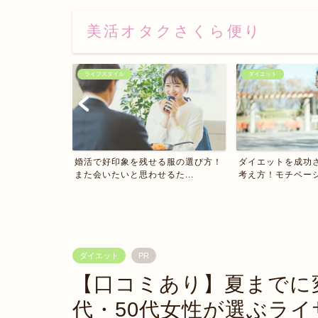
美活オタクさくら便り
ダイエット
ダイエット
る服の選び方！
ダイエットを成功させる為に役立つ
浮腫みを解消し脚
た...
考え方！モチベーションを...
コツとは？
ダイエット
PR
【口コミあり】夏までに
代・50代女性が選ぶラ